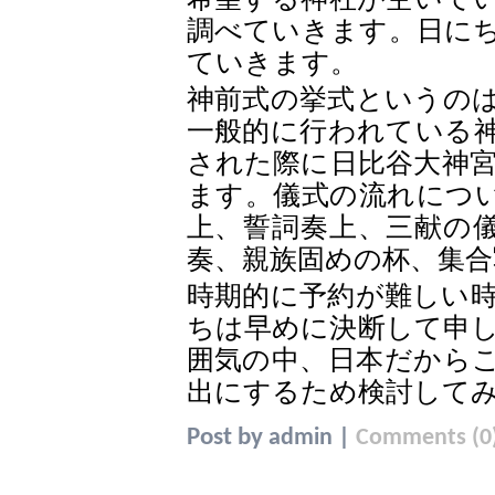
希望する神社が空いて
調べていきます。日に
ていきます。
神前式の挙式というの
一般的に行われている
された際に日比谷大神
ます。儀式の流れにつ
上、誓詞奏上、三献の
奏、親族固めの杯、集合
時期的に予約が難しい
ちは早めに決断して申
囲気の中、日本だから
出にするため検討して
Post by
|
admin
Comments (0