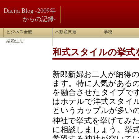
Dacija Blog -2009年
からの記録-
ビジネス全般
不動産関連
学校
結婚生活
和式スタイルの挙式
新郎新婦お二人が納得
ます。特に人気がある
を融合させたタイプで
はホテルで洋式スタイ
というカップルが多い
神社で挙式を挙げてみ
に相談しましょう。挙