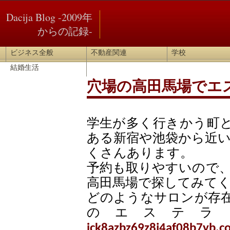
Dacija Blog -2009年
からの記録-
ビジネス全般
不動産関連
学校
結婚生活
穴場の高田馬場でエ
学生が多く行きかう町
ある新宿や池袋から近
くさんあります。
予約も取りやすいので
高田馬場で探してみて
どのようなサロンが存
のエステラ
ick8azbz69z8j4af08b7yb.c